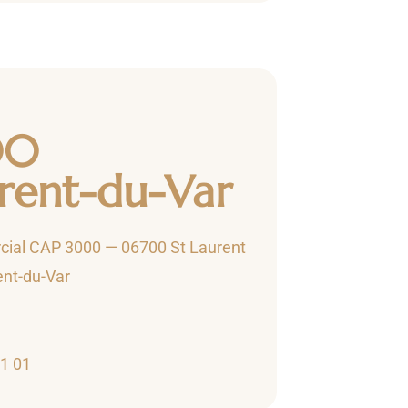
00
urent-du-Var
ial CAP 3000 — 06700 St Laurent
ent-du-Var
71 01