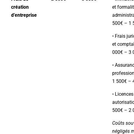
création
et formali
d’entreprise
administra
500€ – 1 
• Frais jur
et comptab
000€ – 3 
• Assuran
profession
1 500€ – 
• Licences
autorisati
500€ – 2 
Coûts sou
négligés 