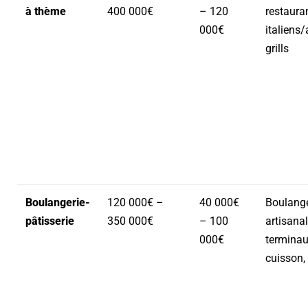
à thème
400 000€
– 120
restaura
000€
italiens/
grills
Boulangerie-
120 000€ –
40 000€
Boulange
pâtisserie
350 000€
– 100
artisanal
000€
terminau
cuisson,