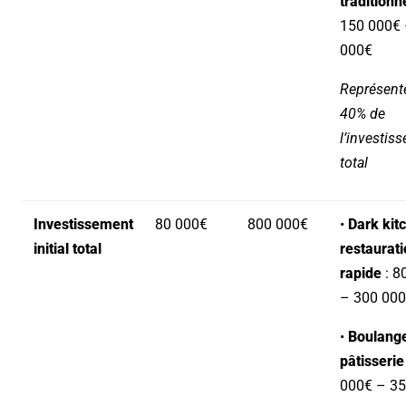
traditionn
150 000€ 
000€
Représent
40% de
l’investis
total
Investissement
80 000€
800 000€
•
Dark kit
initial total
restaurat
rapide
: 8
– 300 00
•
Boulange
pâtisserie
000€ – 3