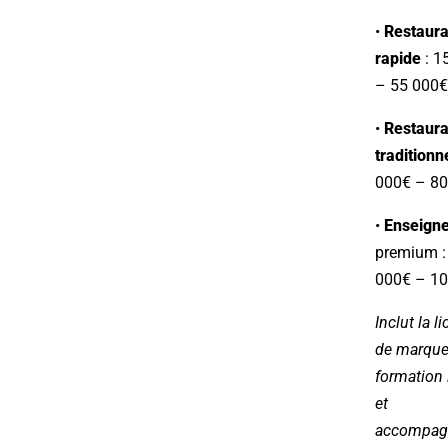
•
Restaura
rapide
: 1
– 55 000€
•
Restaura
traditionn
000€ – 80
•
Enseign
premium :
000€ – 1
Inclut la l
de marque
formation i
et
accompag