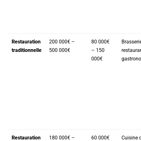
Restauration
200 000€ –
80 000€
Brasserie
traditionnelle
500 000€
– 150
restaura
000€
gastron
Restauration
180 000€ –
60 000€
Cuisine 