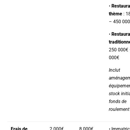
•
Restaura
thème
: 1
– 450 00
•
Restaura
traditionn
250 000€ 
000€
Inclut
aménagem
équipemen
stock initia
fonds de
roulement
Frais de
2 000€
8 000€
• Immatric