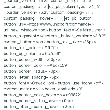
_builder_version= »3.25″ custom_margin= »||| »
custom_padding= »||| »][et_pb_column type= »4_4″
_builder_version= »3.25″ custom_padding= »||| »
custom_padding__hover= »||| »][et_pb_button
button_url= »https://www.lunicco.fr/commande/ »
url_new_window= »on » button_text= »Se faire Livrer »
button_alignment= »center » _builder_version= »4.8.2″
custom_button= »on » button_text_size= »15px »
button_text_color= »#ffffff »
button_bg_color= »#6c7c59″
button_border_width= »10px »
button_border_color= »#6c7c59″
button_border_radius= »0px »
button_letter_spacing= »3px »
button_font= »Oswald|||on| » button_use_icon= »off »
custom_margin= »||| » hover_enabled= »0″
button_border_color_hover= »#c99872″
button_border_radius_hover= »0px »
button_letter_spacing_hover= »3px »