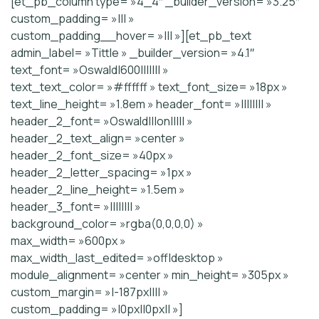
[et_pb_column type= »4_4″ _builder_version= »3.25″
custom_padding= »||| »
custom_padding__hover= »||| »][et_pb_text
admin_label= »Tittle » _builder_version= »4.1″
text_font= »Oswald|600||||||| »
text_text_color= »#ffffff » text_font_size= »18px »
text_line_height= »1.8em » header_font= »|||||||| »
header_2_font= »Oswald|||on||||| »
header_2_text_align= »center »
header_2_font_size= »40px »
header_2_letter_spacing= »1px »
header_2_line_height= »1.5em »
header_3_font= »|||||||| »
background_color= »rgba(0,0,0,0) »
max_width= »600px »
max_width_last_edited= »off|desktop »
module_alignment= »center » min_height= »305px »
custom_margin= »|-187px|||| »
custom_padding= »|0px||0px|| »]