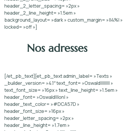
header_2_letter_spacing= »2px »
header_2_line_height= »1.5em »
background_layout= »dark » custom_margin= »||4%| »
locked= »off »]
Nos adresses
[/et_pb_text][et_pb_text admin_label= »Texts »
_builder_version= »4.1″ text_font= »Oswald|||||||| »
text_font_size= »16px » text_line_height= »1.5em »
header_font= »Oswald|||on| »
header_text_color= »#DCA57D »
header_font_size= »16px »
header_letter_spacing= »2px »
header_line_height= »1.7em »