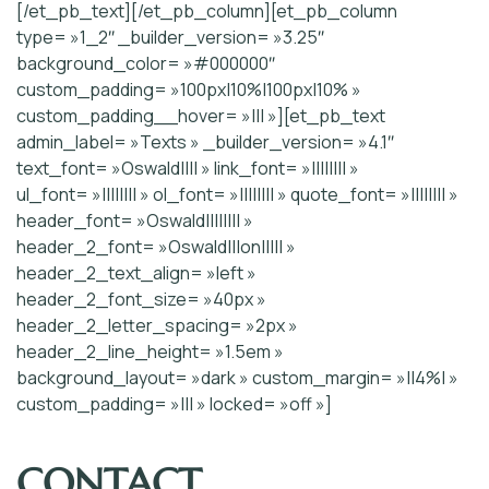
[/et_pb_text][/et_pb_column][et_pb_column
type= »1_2″ _builder_version= »3.25″
background_color= »#000000″
custom_padding= »100px|10%|100px|10% »
custom_padding__hover= »||| »][et_pb_text
admin_label= »Texts » _builder_version= »4.1″
text_font= »Oswald|||| » link_font= »|||||||| »
ul_font= »|||||||| » ol_font= »|||||||| » quote_font= »|||||||| »
header_font= »Oswald|||||||| »
header_2_font= »Oswald|||on||||| »
header_2_text_align= »left »
header_2_font_size= »40px »
header_2_letter_spacing= »2px »
header_2_line_height= »1.5em »
background_layout= »dark » custom_margin= »||4%| »
custom_padding= »||| » locked= »off »]
CONTACT