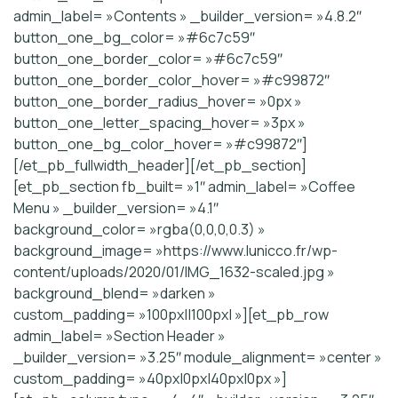
admin_label= »Contents » _builder_version= »4.8.2″
button_one_bg_color= »#6c7c59″
button_one_border_color= »#6c7c59″
button_one_border_color_hover= »#c99872″
button_one_border_radius_hover= »0px »
button_one_letter_spacing_hover= »3px »
button_one_bg_color_hover= »#c99872″]
[/et_pb_fullwidth_header][/et_pb_section]
[et_pb_section fb_built= »1″ admin_label= »Coffee
Menu » _builder_version= »4.1″
background_color= »rgba(0,0,0,0.3) »
background_image= »https://www.lunicco.fr/wp-
content/uploads/2020/01/IMG_1632-scaled.jpg »
background_blend= »darken »
custom_padding= »100px||100px| »][et_pb_row
admin_label= »Section Header »
_builder_version= »3.25″ module_alignment= »center »
custom_padding= »40px|0px|40px|0px »]