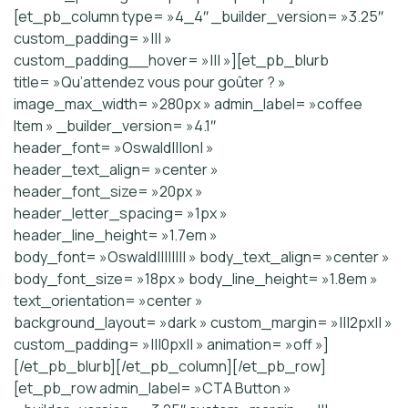
[et_pb_column type= »4_4″ _builder_version= »3.25″
custom_padding= »||| »
custom_padding__hover= »||| »][et_pb_blurb
title= »Qu’attendez vous pour goûter ? »
image_max_width= »280px » admin_label= »coffee
Item » _builder_version= »4.1″
header_font= »Oswald|||on| »
header_text_align= »center »
header_font_size= »20px »
header_letter_spacing= »1px »
header_line_height= »1.7em »
body_font= »Oswald|||||||| » body_text_align= »center »
body_font_size= »18px » body_line_height= »1.8em »
text_orientation= »center »
background_layout= »dark » custom_margin= »|||2px|| »
custom_padding= »|||0px|| » animation= »off »]
[/et_pb_blurb][/et_pb_column][/et_pb_row]
[et_pb_row admin_label= »CTA Button »