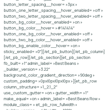
button_letter_spacing__hover= »3px »
button_one_letter_spacing__hover_enabled= »off »
button_two_letter_spacing__hover_enabled= »off »
button_bg_color__hover_enabled= »on »
button_bg_color__hover= »#141414″
button_one_bg_color__hover_enabled= »off »
button_two_bg_color__hover_enabled= »off »
button_bg_enable_color__hover= »on »
sticky_enabled= »0″][/et_pb_button][/et_pb_column]
[/et_pb_row][/et_pb_section][et_pb_section
fb_built= »1″ admin_label= »Best Beans »
_builder_version= »3.22″
background_color_gradient_direction= »90deg »
custom_padding= »0px|0px|0px|0px »][et_pb_row
column_structure= »1_2,1_2″
use_custom_gutter= »on » gutter_width= »1″
make_equal= »on » admin_label= »Best Beans Row »
module_class= » et_pb_row_fullwidth »