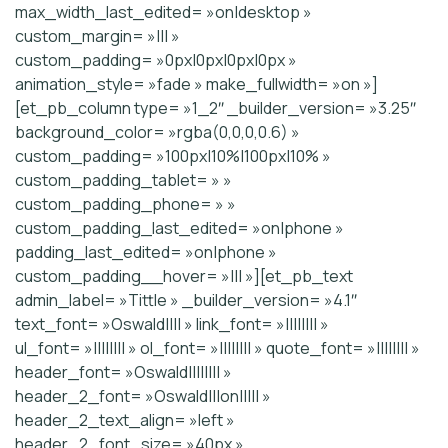
max_width_last_edited= »on|desktop »
custom_margin= »||| »
custom_padding= »0px|0px|0px|0px »
animation_style= »fade » make_fullwidth= »on »]
[et_pb_column type= »1_2″ _builder_version= »3.25″
background_color= »rgba(0,0,0,0.6) »
custom_padding= »100px|10%|100px|10% »
custom_padding_tablet= » »
custom_padding_phone= » »
custom_padding_last_edited= »on|phone »
padding_last_edited= »on|phone »
custom_padding__hover= »||| »][et_pb_text
admin_label= »Tittle » _builder_version= »4.1″
text_font= »Oswald|||| » link_font= »|||||||| »
ul_font= »|||||||| » ol_font= »|||||||| » quote_font= »|||||||| »
header_font= »Oswald|||||||| »
header_2_font= »Oswald|||on||||| »
header_2_text_align= »left »
header_2_font_size= »40px »