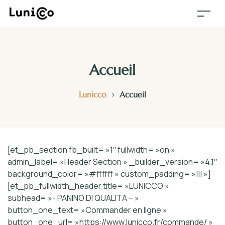
Accueil
>
Lunicco
Accueil
[et_pb_section fb_built= »1″ fullwidth= »on »
admin_label= »Header Section » _builder_version= »4.1″
background_color= »#ffffff » custom_padding= »||| »]
[et_pb_fullwidth_header title= »LUNICCO »
subhead= »- PANINO DI QUALITA – »
button_one_text= »Commander en ligne »
button_one_url= »https://www.lunicco.fr/commande/ »