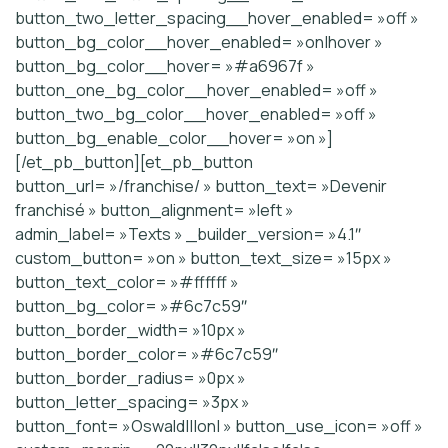
button_two_letter_spacing__hover_enabled= »off »
button_bg_color__hover_enabled= »on|hover »
button_bg_color__hover= »#a6967f »
button_one_bg_color__hover_enabled= »off »
button_two_bg_color__hover_enabled= »off »
button_bg_enable_color__hover= »on »]
[/et_pb_button][et_pb_button
button_url= »/franchise/ » button_text= »Devenir
franchisé » button_alignment= »left »
admin_label= »Texts » _builder_version= »4.1″
custom_button= »on » button_text_size= »15px »
button_text_color= »#ffffff »
button_bg_color= »#6c7c59″
button_border_width= »10px »
button_border_color= »#6c7c59″
button_border_radius= »0px »
button_letter_spacing= »3px »
button_font= »Oswald|||on| » button_use_icon= »off »