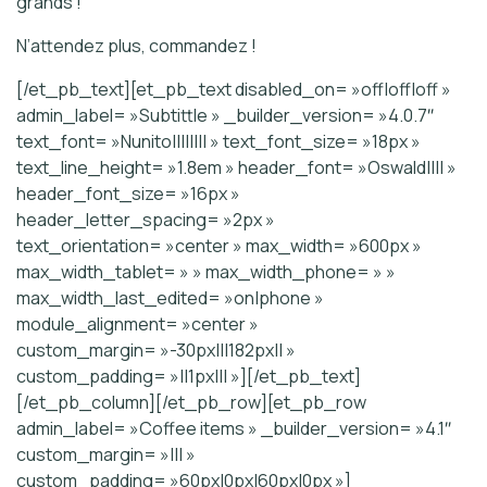
grands !
N’attendez plus, commandez !
[/et_pb_text][et_pb_text disabled_on= »off|off|off »
admin_label= »Subtittle » _builder_version= »4.0.7″
text_font= »Nunito|||||||| » text_font_size= »18px »
text_line_height= »1.8em » header_font= »Oswald|||| »
header_font_size= »16px »
header_letter_spacing= »2px »
text_orientation= »center » max_width= »600px »
max_width_tablet= » » max_width_phone= » »
max_width_last_edited= »on|phone »
module_alignment= »center »
custom_margin= »-30px|||182px|| »
custom_padding= »||1px||| »][/et_pb_text]
[/et_pb_column][/et_pb_row][et_pb_row
admin_label= »Coffee items » _builder_version= »4.1″
custom_margin= »||| »
custom_padding= »60px|0px|60px|0px »]