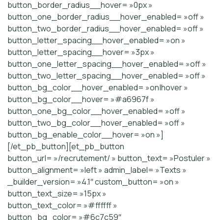
button_border_radius__hover= »0px »
button_one_border_radius__hover_enabled= »off »
button_two_border_radius__hover_enabled= »off »
button_letter_spacing__hover_enabled= »on »
button_letter_spacing__hover= »3px »
button_one_letter_spacing__hover_enabled= »off »
button_two_letter_spacing__hover_enabled= »off »
button_bg_color__hover_enabled= »on|hover »
button_bg_color__hover= »#a6967f »
button_one_bg_color__hover_enabled= »off »
button_two_bg_color__hover_enabled= »off »
button_bg_enable_color__hover= »on »]
[/et_pb_button][et_pb_button
button_url= »/recrutement/ » button_text= »Postuler »
button_alignment= »left » admin_label= »Texts »
_builder_version= »4.1″ custom_button= »on »
button_text_size= »15px »
button_text_color= »#ffffff »
button_bg_color= »#6c7c59″