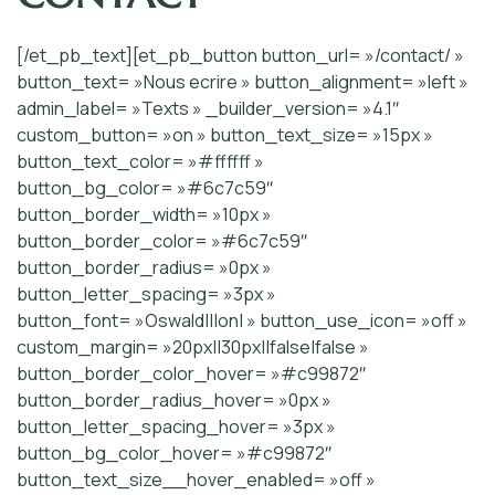
[/et_pb_text][et_pb_button button_url= »/contact/ »
button_text= »Nous ecrire » button_alignment= »left »
admin_label= »Texts » _builder_version= »4.1″
custom_button= »on » button_text_size= »15px »
button_text_color= »#ffffff »
button_bg_color= »#6c7c59″
button_border_width= »10px »
button_border_color= »#6c7c59″
button_border_radius= »0px »
button_letter_spacing= »3px »
button_font= »Oswald|||on| » button_use_icon= »off »
custom_margin= »20px||30px||false|false »
button_border_color_hover= »#c99872″
button_border_radius_hover= »0px »
button_letter_spacing_hover= »3px »
button_bg_color_hover= »#c99872″
button_text_size__hover_enabled= »off »