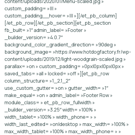
content/uploads/2020/01/Menu-scaled.jpg »
custom_padding= »||| »
custom_padding__hover= »||| »][/et_pb_column]
[/et_pb_row][/et_pb_section][et_pb_section
fb_built= »1″ admin_label= »Footer »
_builder_version= »4.0.7″
background_color_gradient_direction= »90deg »
background_image= »https://www.hotdogfactory.fr/wp-
content/uploads/2019/12/light-woodgrain-scaled.jpg »
parallax= »on » custom_padding= »0px|0px|0px|0px »
saved_tabs= »all » locked= »off »][et_pb_row
column_structure= »1_2,1_2″
use_custom_gutter= »on » gutter_width= »1″
make_equal= »on » admin_label= »Footer Row »
module_class= » et_pb_row_fullwidth »
_builder_version= »3.25″ width= »100% »
width_tablet= »100% » width_phone= » »
width_last_edited= »on|desktop » max_width= »100% »
max_width_tablet= »100% » max_width_phone= » »