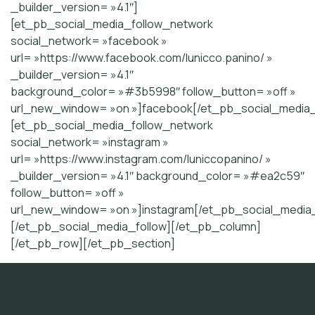
_builder_version= »4.1″]
[et_pb_social_media_follow_network
social_network= »facebook »
url= »https://www.facebook.com/lunicco.panino/ »
_builder_version= »4.1″
background_color= »#3b5998″ follow_button= »off »
url_new_window= »on »]facebook[/et_pb_social_media_
[et_pb_social_media_follow_network
social_network= »instagram »
url= »https://www.instagram.com/luniccopanino/ »
_builder_version= »4.1″ background_color= »#ea2c59″
follow_button= »off »
url_new_window= »on »]instagram[/et_pb_social_media
[/et_pb_social_media_follow][/et_pb_column]
[/et_pb_row][/et_pb_section]