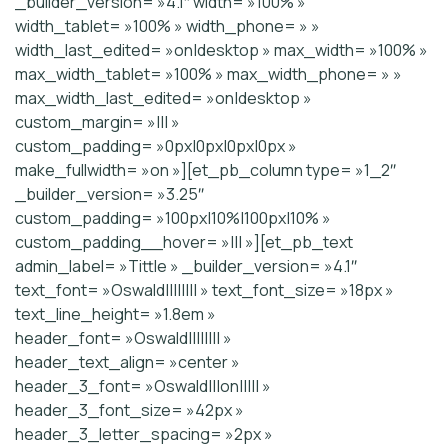
_builder_version= »4.1″ width= »100% »
width_tablet= »100% » width_phone= » »
width_last_edited= »on|desktop » max_width= »100% »
max_width_tablet= »100% » max_width_phone= » »
max_width_last_edited= »on|desktop »
custom_margin= »||| »
custom_padding= »0px|0px|0px|0px »
make_fullwidth= »on »][et_pb_column type= »1_2″
_builder_version= »3.25″
custom_padding= »100px|10%|100px|10% »
custom_padding__hover= »||| »][et_pb_text
admin_label= »Tittle » _builder_version= »4.1″
text_font= »Oswald|||||||| » text_font_size= »18px »
text_line_height= »1.8em »
header_font= »Oswald|||||||| »
header_text_align= »center »
header_3_font= »Oswald|||on||||| »
header_3_font_size= »42px »
header_3_letter_spacing= »2px »